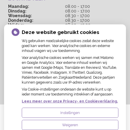
Maandag:
08.00 - 17.00
Dinsdag:
08.00 - 17.00
Woensdag:
08.30 - 17.00
Donderdag:
08.30 - 17.00
Vrijdag:
08.00 - 12.00
Deze website gebruikt cookies
KINDERFYSIOTHERAPIE
Wij gebruiken noodzakelijke cookies zodat deze website
goed kan werken. Voor analytische cookies en externe
Maandag:
inhoud vragen wij uw toestemming.
08.30 - 17.30
Dinsdag:
Voor analytische cookies werken wij samen met Matomo
08.30 - 17.30
en Google Analytics. Voor externe inhoud werken wij
Woensdag:
samen met Google (Maps, Translate en Reviews), YouTube,
08.30 - 17.30
Vimeo, Facebook, Instagram, X (Twitter), Qualizorg,
Donderdag:
Patiëntenvertellen en ZorgkaartNederland. Deze partijen
08.30 - 15.00
kunnen gegevens zoals uw IP-adres verwerken.
Vrijdag:
08.30 - 17.00
Via Cookie-instellingen onderaan de website kunt u op
ieder moment uw toestemming intrekken of aanpassen.
Lees meer over onze Privacy- en Cookieverklaring.
Instellingen
Uw Zorg Online
|
Beheer
Weigeren