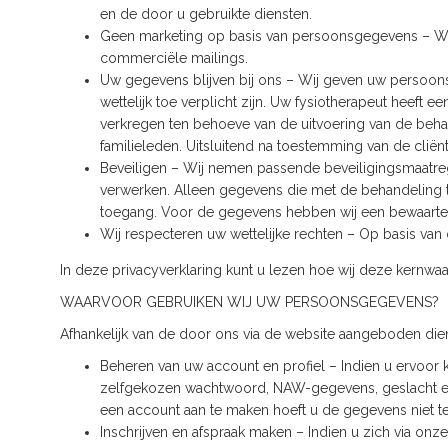
en de door u gebruikte diensten.
Geen marketing op basis van persoonsgegevens – Wij
commerciële mailings.
Uw gegevens blijven bij ons – Wij geven uw persoonsg
wettelijk toe verplicht zijn. Uw fysiotherapeut heeft
verkregen ten behoeve van de uitvoering van de behan
familieleden. Uitsluitend na toestemming van de cli
Beveiligen – Wij nemen passende beveiligingsmaatr
verwerken. Alleen gegevens die met de behandeling 
toegang. Voor de gegevens hebben wij een bewaarterm
Wij respecteren uw wettelijke rechten – Op basis van 
In deze privacyverklaring kunt u lezen hoe wij deze kernwa
WAARVOOR GEBRUIKEN WIJ UW PERSOONSGEGEVENS?
Afhankelijk van de door ons via de website aangeboden di
Beheren van uw account en profiel – Indien u ervoor 
zelfgekozen wachtwoord, NAW-gegevens, geslacht e
een account aan te maken hoeft u de gegevens niet te
Inschrijven en afspraak maken – Indien u zich via onze