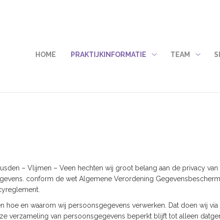
HOME
PRAKTIJKINFORMATIE
TEAM
S
Praktijkinformatie
Team
submenu
subme
usden – Vlijmen – Veen hechten wij groot belang aan de privacy van d
egevens. conform de wet Algemene Verordening Gegevensbeschermin
acyreglement.
en hoe en waarom wij persoonsgegevens verwerken. Dat doen wij via 
ze verzameling van persoonsgegevens beperkt blijft tot alleen datg