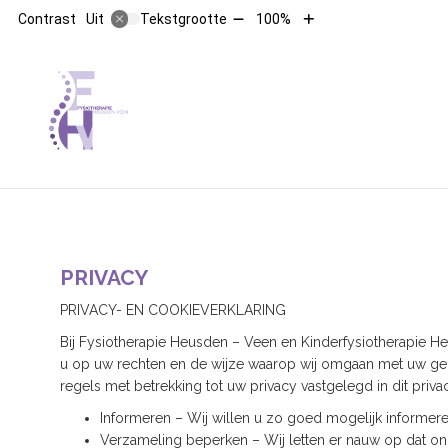
Tekst
Tekst
Contrast
Tekstgrootte
100%
Uit
verkleinen
vergroten
met
met
10%
10%
HOOFDMENU
PRIVACY
PRIVACY- EN COOKIEVERKLARING
Bij Fysiotherapie Heusden – Veen en Kinderfysiotherapie He
u op uw rechten en de wijze waarop wij omgaan met uw g
regels met betrekking tot uw privacy vastgelegd in dit priv
Informeren – Wij willen u zo goed mogelijk informer
Verzameling beperken – Wij letten er nauw op dat on