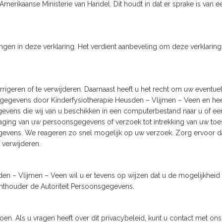
 Amerikaanse Ministerie van Handel. Dit houdt in dat er sprake is va
ngen in deze verklaring. Het verdient aanbeveling om deze verklarin
rrigeren of te verwijderen. Daarnaast heeft u het recht om uw event
egevens door Kinderfysiotherapie Heusden – Vlijmen – Veen en heef
evens die wij van u beschikken in een computerbestand naar u of een
draging van uw persoonsgegevens of verzoek tot intrekking van uw 
ens. We reageren zo snel mogelijk op uw verzoek. Zorg ervoor dat u
verwijderen.
n – Vlijmen – Veen wil u er tevens op wijzen dat u de mogelijkheid h
chthouder de Autoriteit Persoonsgegevens.
doen. Als u vragen heeft over dit privacybeleid, kunt u contact met