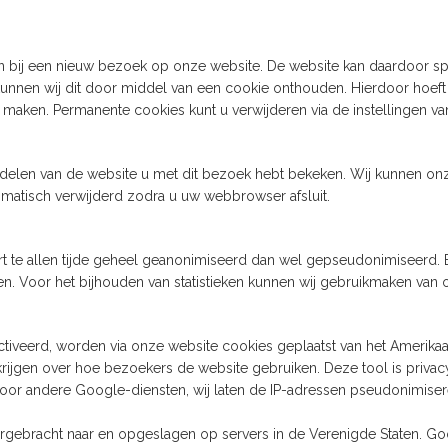
n bij een nieuw bezoek op onze website. De website kan daardoor s
nnen wij dit door middel van een cookie onthouden. Hierdoor hoeft 
t maken. Permanente cookies kunt u verwijderen via de instellingen v
rdelen van de website u met dit bezoek hebt bekeken. Wij kunnen on
atisch verwijderd zodra u uw webbrowser afsluit.
urt te allen tijde geheel geanonimiseerd dan wel gepseudonimiseerd.
 Voor het bijhouden van statistieken kunnen wij gebruikmaken van 
tiveerd, worden via onze website cookies geplaatst van het Amerikaan
rijgen over hoe bezoekers de website gebruiken. Deze tool is privacy
n voor andere Google-diensten, wij laten de IP-adressen pseudonim
gebracht naar en opgeslagen op servers in de Verenigde Staten. Goog