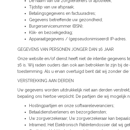
De naam van uw zorgverleners of apotheek;
Tijdstip van uw afspraak;
Betalingsgegevens en factuuradres;
Gegevens betreffende uw gezondheid;
Burgerservicenummer (BSN);
Klik- en bezoekgedrag;
Apparaatgegevens / (gepseudonimiseerd) IP-adres.
GEGEVENS VAN PERSONEN JONGER DAN 16 JAAR
Onze website en/of dienst heeft niet de intentie gegevens 
16 is. Wij raden ouders dan ook aan betrokken te zijn bij 
toestemming. Als u ervan overtuigd bent dat wij zonder d
VERSTREKKING AAN DERDEN
Uw gegevens worden uitdrukkelijk niet aan derden verstrekt, 
bepaling ons hiertoe verplicht. De partijen die wij mogelij
Hostingpartijen en onze softwareleveranciers;
Betaaldienstverleners en bezorgdiensten;
Uw zorgverzekeraar; Uw zorgverzekeraar kan bepaal
Intramed; Het Elektronisch Patiëntendossier dat wij 