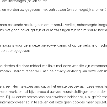
waliteitsvragenlijst kan sturen.
t, en worden uw gegevens met vertrouwen (en zo mogelijk anoniem)
emen passende maatregelen om misbruik, verlies, onbevoegde toe
ens niet goed beveiligd zijn of er aanwijzingen zijn van misbruik, nee
dig is voor de in deze privacyverklaring of op de website omschr
de persoonsgegevens.
 van derden die door middel van links met deze website zijn verbond
gaan. Daarom raden wij u aan de privacyverklaring van deze website
 is een klein tekstbestand dat bij het eerste bezoek aan deze websi
ehoren werkt en dat bijvoorbeeld uw voorkeursinstellingen onthoud
eren. Bij uw eerste bezoek aan onze website hebben wij u al geïnfo
nternetbrowser zo in te stellen dat deze geen cookies meer opslaat. D