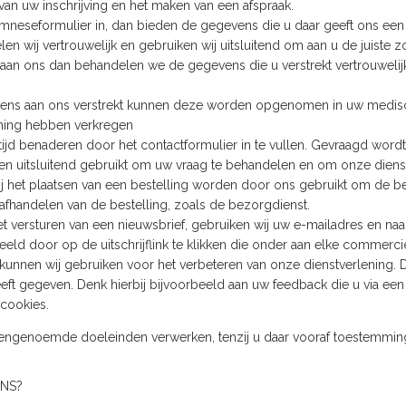
 van uw inschrijving en het maken van een afspraak.
mneseformulier in, dan bieden de gegevens die u daar geeft ons een
n wij vertrouwelijk en gebruiken wij uitsluitend om aan u de juiste z
 aan ons dan behandelen we de gegevens die u verstrekt vertrouweli
ns aan ons verstrekt kunnen deze worden opgenomen in uw medisch dos
mming hebben verkregen
altijd benaderen door het contactformulier in te vullen. Gevraagd wor
 uitsluitend gebruikt om uw vraag te behandelen en om onze dienst
bij het plaatsen van een bestelling worden door ons gebruikt om de 
et afhandelen van de bestelling, zoals de bezorgdienst.
t versturen van een nieuwsbrief, gebruiken wij uw e-mailadres en na
beeld door op de uitschrijflink te klikken die onder aan elke commerc
unnen wij gebruiken voor het verbeteren van onze dienstverlening. D
eeft gegeven. Denk hierbij bijvoorbeeld aan uw feedback die u via ee
cookies.
engenoemde doeleinden verwerken, tenzij u daar vooraf toestemming
NS?