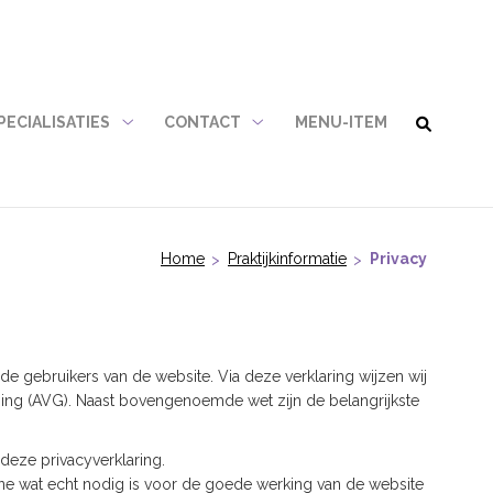
PECIALISATIES
CONTACT
MENU-ITEM
Specialisaties
Contact
nu
submenu
submenu
Home
Praktijkinformatie
Privacy
e gebruikers van de website. Via deze verklaring wijzen wij
g (AVG). Naast bovengenoemde wet zijn de belangrijkste
deze privacyverklaring.
ene wat echt nodig is voor de goede werking van de website