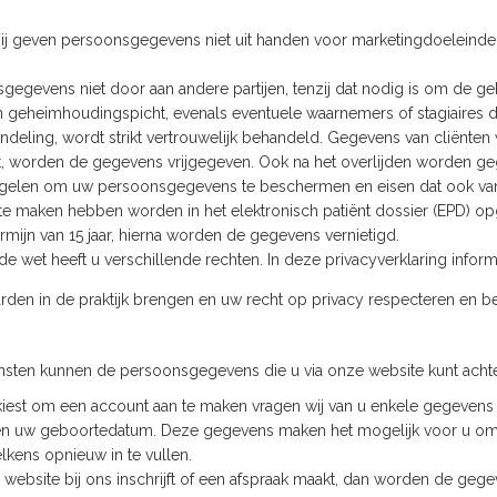
 geven persoonsgegevens niet uit handen voor marketingdoeleinden 
egevens niet door aan andere partijen, tenzij dat nodig is om de geb
 een geheimhoudingspicht, evenals eventuele waarnemers of stagiaires
deling, wordt strikt vertrouwelijk behandeld. Gegevens van cliënten w
ënt, worden de gegevens vrijgegeven. Ook na het overlijden worden g
egelen om uw persoonsgegevens te beschermen en eisen dat ook van
te maken hebben worden in het elektronisch patiënt dossier (EPD) o
ijn van 15 jaar, hierna worden de gegevens vernietigd.
de wet heeft u verschillende rechten. In deze privacyverklaring infor
arden in de praktijk brengen en uw recht op privacy respecteren en 
ensten kunnen de persoonsgegevens die u via onze website kunt acht
kiest om een account aan te maken vragen wij van u enkele gegevens om
n uw geboortedatum. Deze gegevens maken het mogelijk voor u om 
lkens opnieuw in te vullen.
 website bij ons inschrijft of een afspraak maakt, dan worden de gegev