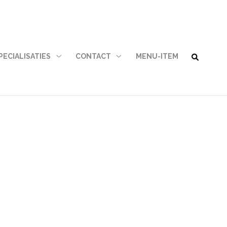
PECIALISATIES
CONTACT
MENU-ITEM
Specialisaties
Contact
nu
submenu
submenu