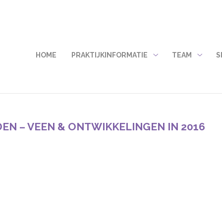
HOME
PRAKTIJKINFORMATIE
TEAM
S
Praktijkinformatie
Team
submenu
subme
EN – VEEN & ONTWIKKELINGEN IN 2016