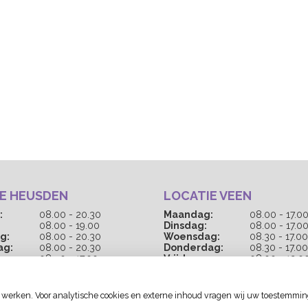
E HEUSDEN
LOCATIE VEEN
:
08.00 - 20.30
Maandag:
08.00 - 17.0
08.00 - 19.00
Dinsdag:
08.00 - 17.0
g:
08.00 - 20.30
Woensdag:
08.30 - 17.00
ag:
08.00 - 20.30
Donderdag:
08.30 - 17.00
08.o0 - 17.00
Vrijdag:
08.00 - 12.0
00 tot 13:00 uur zijn wij
 werken. Voor analytische cookies en externe inhoud vragen wij uw toestemmin