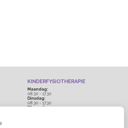
KINDERFYSIOTHERAPIE
0
Maandag:
0
08.30 - 17.30
Dinsdag:
08.30 - 17.30
0
Woensdag:
08.30 - 17.30
Donderdag:
08.30 - 15.00
g.
Vrijdag: