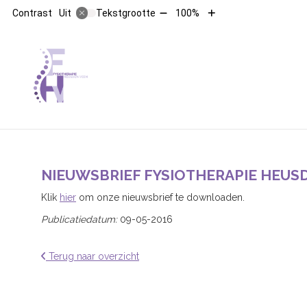
Tekst
Tekst
Contrast
Tekstgrootte
100%
Uit
verkleinen
vergroten
met
met
10%
10%
HOOFDMENU
NIEUWSBRIEF FYSIOTHERAPIE HEUSD
Klik
hier
om onze nieuwsbrief te downloaden.
Publicatiedatum:
09-05-2016
Terug naar overzicht