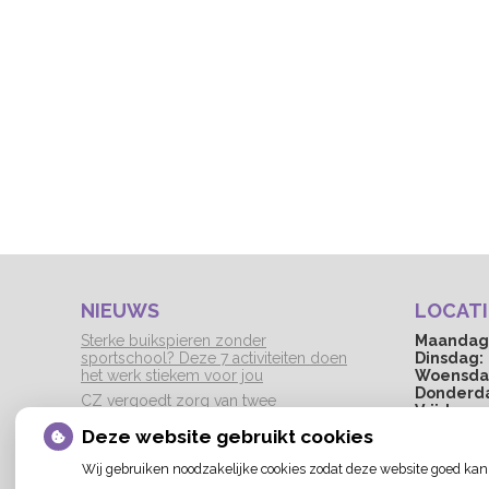
NIEUWS
LOCATI
Sterke buikspieren zonder
Maandag
sportschool? Deze 7 activiteiten doen
Dinsdag:
het werk stiekem voor jou
Woensda
Donderd
CZ vergoedt zorg van twee
Vrijdag:
gespecialiseerde revalidatieartsen niet
Tussen 12:
Deze website gebruikt cookies
meer
gesloten.
De sleutel tot blijvend afvallen? Dat
Wij gebruiken noodzakelijke cookies zodat deze website goed kan
doe je volgens onderzoek veel